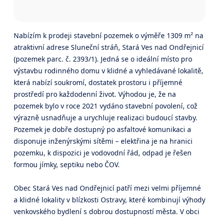
Nabízím k prodeji stavební pozemek o výměře 1309 m² na
atraktivní adrese Sluneční stráň, Stará Ves nad Ondřejnicí
(pozemek parc. č. 2393/1). Jedná se o ideální místo pro
výstavbu rodinného domu v klidné a vyhledávané lokalitě,
která nabízí soukromí, dostatek prostoru i příjemné
prostředí pro každodenní život. Výhodou je, že na
pozemek bylo v roce 2021 vydáno stavební povolení, což
výrazně usnadňuje a urychluje realizaci budoucí stavby.
Pozemek je dobře dostupný po asfaltové komunikaci a
disponuje inženýrskými sítěmi – elektřina je na hranici
pozemku, k dispozici je vodovodní řád, odpad je řešen
formou jímky, septiku nebo ČOV.
Obec Stará Ves nad Ondřejnicí patří mezi velmi příjemné
a klidné lokality v blízkosti Ostravy, které kombinují výhody
venkovského bydlení s dobrou dostupností města. V obci