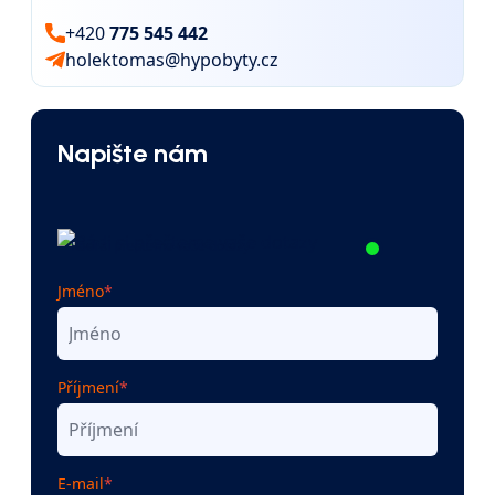
+420
775 545 442
holektomas@hypobyty.cz
Napište nám
Rádi si přečteme vaše dotazy
Jméno
*
Příjmení
*
E-mail
*